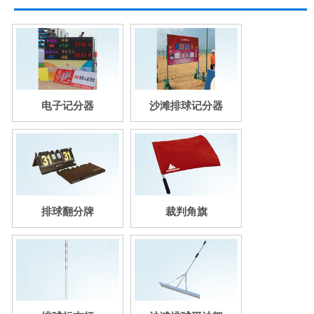
电子记分器
沙滩排球记分器
排球翻分牌
裁判角旗